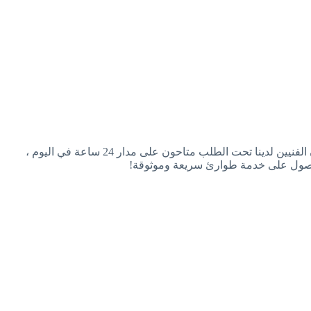
. إذا تم إيقاف تشغيل التكييف في أسوأ لحظة ممكنة ، فإن الفنيين لدينا تحت الطلب متاحون على مدار 24 ساعة في اليوم ،