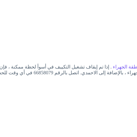
قة الجهراء
الرقم 66858079 في أي وقت للحصول على خدمة طوارئ سريعة وموثوقة!