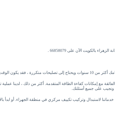
اء بالكويت الآن على 66858079 .
د حان لاستبدال التكييف .
فائقة مع إمكانات كفاءة الطاقة المتقدمة. أكثر من ذلك ، لدينا عملي
م ونجيب على جميع أسئلتك.
اتنا لاستبدال وتركيب تكييف مركزي في منطقة الجهراء. أو ابدأ بالاتصال على