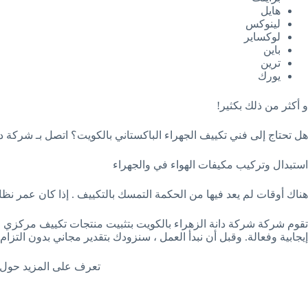
هايل
لينوكس
لوكساير
باين
ترين
يورك
و أكثر من ذلك بكثير!
هل تحتاج إلى فني تكييف الجهراء الباكستاني بالكويت؟ اتصل بـ شركة دانة الزهر
استبدال وتركيب مكيفات الهواء في والجهراء
هناك أوقات لم يعد فيها من الحكمة التمسك بالتكييف . إذا كان عمر نظامك أكثر من 10 سنوات ويحتاج إلى تصليحات متكررة ، فقد يكون الوقت ق
تقوم شركة شركة دانة الزهراء بالكويت بتثبيت منتجات تكييف مركزي ال
إيجابية وفعالة. وقبل أن نبدأ العمل ، سنزودك بتقدير مجاني بدون التزا
تعرف على المزيد حول خدم