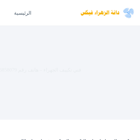
لتجاوز
لى
الرئيسية
لمحتوى
فني تكييف الجهراء – هاتف رقم 66858079 – خبرة بالصيانة