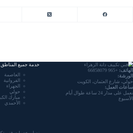
خدمة جميع المناطق
الهاتف:
+965 66858079
العاصمة
الورشة:
الفروانية
حولي، شارع العثمان، الكويت
الجهراء
ساعات العمل:
حولي
نعمل على مدار 24 ساعة طوال أيام
مبارك الكبي
الأسبوع
الأحمدي
نصل بخدمات فني تكي