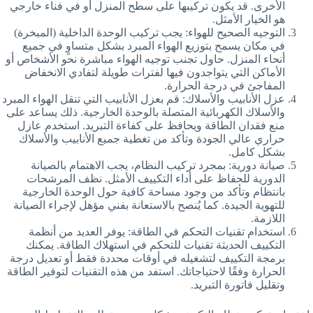
الأخرى. قد يكون تركيبها على سطح المنزل أو في فناء خارجي
هو الخيار الأمثل.
التوجيه الصحيح للهواء: يجب تركيب الوحدة الداخلية (المبخرة)
في مكان يسمح بتوزيع الهواء المبرد بشكل متساوٍ في جميع
أنحاء المنزل. حاول تجنب توجيه الهواء مباشرة نحو الأشخاص أو
الأماكن التي يتواجدون فيها لفترات طويلة لتفادي الانخفاض
المفاجئ في درجة الحرارة.
عزل الأنابيب والأسلاك: قم بعزل الأنابيب التي تنقل الهواء المبرد
والأسلاك الكهربائية المتصلة بالوحدة الخارجية. ذلك يساعد على
منع فقدان الطاقة ويحافظ على كفاءة التبريد. استخدم عازل
حراري عالي الجودة وتأكد من تغطية جميع الأنابيب والأسلاك
بشكل كامل.
صيانة دورية: بمجرد تركيب النظام، يجب الاهتمام بالصيانة
الدورية للحفاظ على أداء التكييف الأمثل. نظف المرشحات
بانتظام وتأكد من وجود مساحة كافية حول الوحدة الخارجية
للتهوية الجيدة. كما يُنصح بالاستعانة بفني مؤهل لإجراء الصيانة
اللازمة.
استخدام تقنيات التحكم في الطاقة: يوفر العديد من أنظمة
التكييف الحديثة تقنيات للتحكم في استهلاك الطاقة. يمكنك
برمجة التكييف لتشغيله في أوقات محددة فقط أو تعديل درجة
الحرارة وفقًا لاحتياجاتك. استفد من هذه التقنيات لتوفير الطاقة
وتقليل فاتورة التبريد.